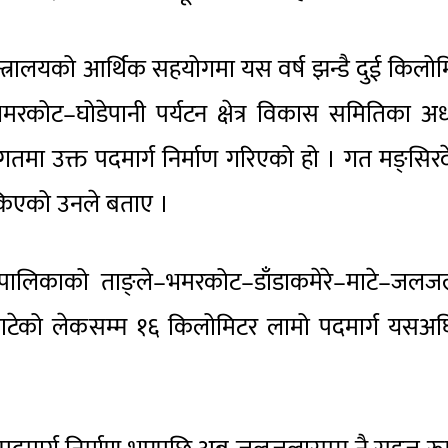
न्त्रालयको आर्थिक सहयोगमा यस वर्ष झन्डै दुई किलो
मरकोट–घोडेपानी पर्यटन क्षेत्र विकास समितिका अध्
ा उक्त पदमार्ग निर्माण गरिएको हो । गत मङ्सिर
सकिएको उनले बताए ।
उँपालिकाको ताङ्ले–भमरकोट–डाँडाकमेरे–माटे–जलज
्गत माटेको लेकसम्म १६ किलोमिटर लामो पदमार्ग यसअघ