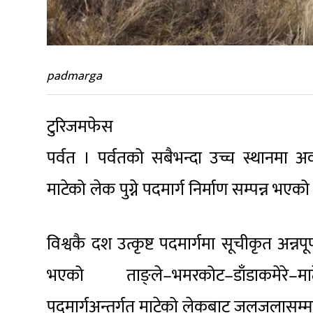
padmarga
टुरिजमफेस
पर्वत । पर्वतको सबैभन्दा उच्च स्थानमा अ
माटेको लेक पुग्ने पदमार्ग निर्माण सम्पन्न भएक
विश्वकै दश उत्कृष्ट पदमार्गमा सूचीकृत अन्न
भएको ताङ्ले–भमरकोट–डाँडाकमेरे–माटे
पदमार्गअन्तर्गत माटेको लेकबाट जलजलासम्मको