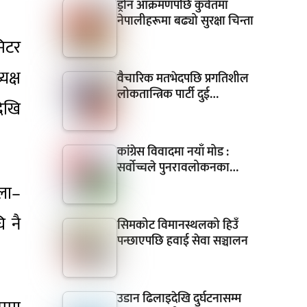
ड्रोन आक्रमणपछि कुवेतमा
नेपालीहरूमा बढ्यो सुरक्षा चिन्ता
मिटर
यक्ष
वैचारिक मतभेदपछि प्रगतिशील
लोकतान्त्रिक पार्टी दुई…
देखि
कांग्रेस विवादमा नयाँ मोड :
सर्वोच्चले पुनरावलोकनका…
ला–
ि नै
सिमकोट विमानस्थलको हिउँ
पन्छाएपछि हवाई सेवा सञ्चालन
उडान ढिलाइदेखि दुर्घटनासम्म