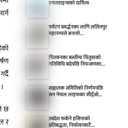
ूपमा
एयरलाइन्सको दायित्व
ार्ग
पर्यटन प्रवर्द्धनका लागि ललितपुर
महानगरले बनायो…
हेको
चितवनका बस्तीमा चितुवाको
र्षण
गतिविधि बढेपछि नियन्त्रणका…
र्दै
 ।
सञ्चालक समितिको निर्णयपछि
सन नेपाल लाइफका सीईओ…
को छ
स्वदेश फर्कने हसिनाको
ाल र
प्रतिबद्धता, निर्वासनबाटै…