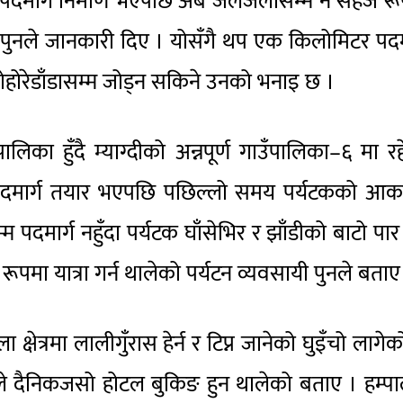
मिटर पदमार्ग निर्माण भएपछि अब जलजलासम्म नै सहज र
ीका पुनले जानकारी दिए । योसँगै थप एक किलोमिटर पदम
 मोहोरेडाँडासम्म जोड्न सकिने उनको भनाइ छ ।
िका हुँदै म्याग्दीको अन्नपूर्ण गाउँपालिका–६ मा र
याँ पदमार्ग तयार भएपछि पछिल्लो समय पर्यटकको आक
मार्ग नहुँदा पर्यटक घाँसेभिर र झाँडीको बाटो पार ग
 रूपमा यात्रा गर्न थालेको पर्यटन व्यवसायी पुनले बताए
ेत्रमा लालीगुँरास हेर्न र टिप्न जानेको घुइँचो लागे
े दैनिकजसो होटल बुकिङ हुन थालेको बताए । हम्प