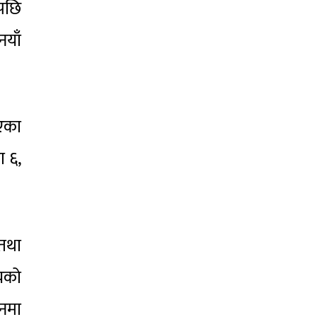
पछि
याँ
।
िएका
ा ६,
 तथा
ायको
िनमा