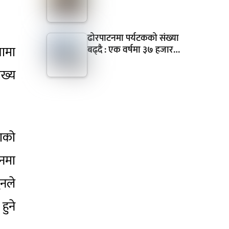
ढोरपाटनमा पर्यटकको संख्या
रामा
बढ्दै : एक वर्षमा ३७ हजार…
ख्य
ाको
लनमा
ुनले
हुने