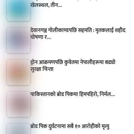
खेलस्थल, तीन…
देवानगञ्ज गोलीकाण्डपछि सहमति : मृतकलाई शहीद
घोषणा र…
ड्रोन आक्रमणपछि कुवेतमा नेपालीहरूमा बढ्यो
सुरक्षा चिन्ता
पाकिस्तानको ब्रोड पिकमा हिमपहिरो, निर्मल…
ब्रोड पिक दुर्घटनामा सबै १० आरोहीको मृत्यु