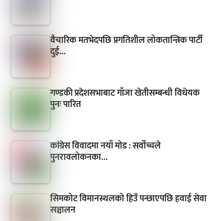
वैचारिक मतभेदपछि प्रगतिशील लोकतान्त्रिक पार्टी
दुई…
गण्डकी प्रदेशसभाबाट गाँजा खेतीसम्बन्धी विधेयक
पुनः पारित
कांग्रेस विवादमा नयाँ मोड : सर्वोच्चले
पुनरावलोकनका…
सिमकोट विमानस्थलको हिउँ पन्छाएपछि हवाई सेवा
सञ्चालन