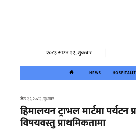
Skip
to
content
२०८३ साउन २२, शुक्रबार
NEWS
HOSPITALI
जेष्ठ २१,२०८२, बुधबार
हिमालयन ट्राभल मार्टमा पर्यटन प
विषयवस्तु प्राथमिकतामा