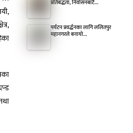
प्रतिबद्धता, निर्वासनबाटै…
ायी,
त्र,
पर्यटन प्रवर्द्धनका लागि ललितपुर
महानगरले बनायो…
हेका
्रका
एन्ड
तथा