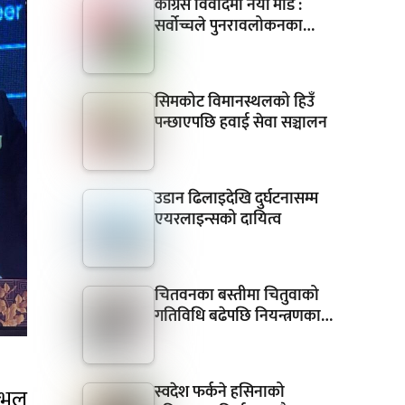
कांग्रेस विवादमा नयाँ मोड :
सर्वोच्चले पुनरावलोकनका…
सिमकोट विमानस्थलको हिउँ
पन्छाएपछि हवाई सेवा सञ्चालन
उडान ढिलाइदेखि दुर्घटनासम्म
एयरलाइन्सको दायित्व
चितवनका बस्तीमा चितुवाको
गतिविधि बढेपछि नियन्त्रणका…
स्वदेश फर्कने हसिनाको
राभल