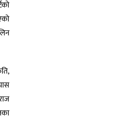
्टको
गएको
 लिन
ृति,
रयास
कराज
लका