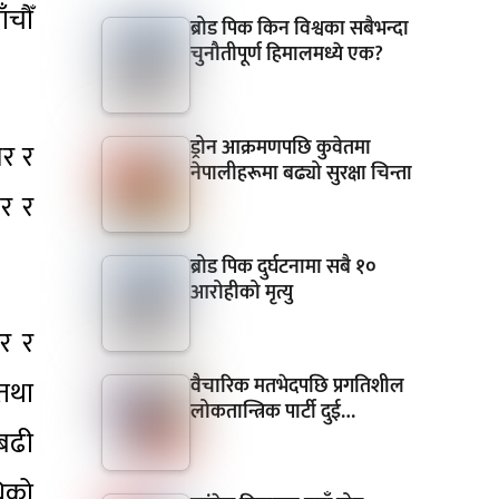
ँचौँ
ब्रोड पिक किन विश्वका सबैभन्दा
चुनौतीपूर्ण हिमालमध्ये एक?
ड्रोन आक्रमणपछि कुवेतमा
वर र
नेपालीहरूमा बढ्यो सुरक्षा चिन्ता
सर र
ब्रोड पिक दुर्घटनामा सबै १०
आरोहीको मृत्यु
टर र
वैचारिक मतभेदपछि प्रगतिशील
 तथा
लोकतान्त्रिक पार्टी दुई…
 बढी
धिको