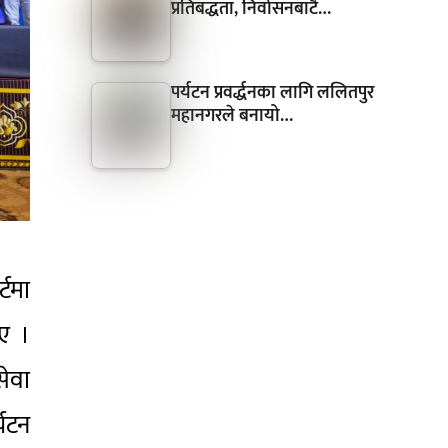
प्रतिबद्धता, निर्वासनबाटै…
पर्यटन प्रवर्द्धनका लागि ललितपुर
महानगरले बनायो…
्टमा
िए ।
सेवा
यटन