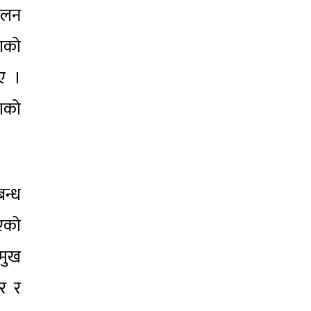
ेलन
ोगको
ए ।
नाको
बन्ध
िएको
रमुख
वर र