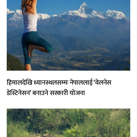
हिमालदेखि ध्यानस्थलसम्मः नेपाललाई ‘वेलनेस
डेस्टिनेसन’ बनाउने सरकारी योजना
,