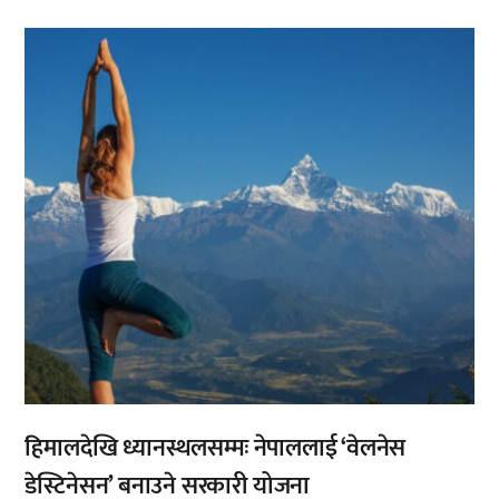
,
हिमालदेखि ध्यानस्थलसम्मः नेपाललाई ‘वेलनेस
डेस्टिनेसन’ बनाउने सरकारी योजना