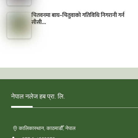
चितवनमा बाघ–चितुवाको गतिविधि निगरानी गर्न
सीसी…
नेपाल नलेज हब प्रा. लि.
कालिकास्थान, काठमाडौँ, नेपाल