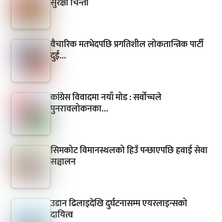
सुरक्षा चिन्ता
वैचारिक मतभेदपछि प्रगतिशील लोकतान्त्रिक पार्टी
दुई…
कांग्रेस विवादमा नयाँ मोड : सर्वोच्चले
पुनरावलोकनका…
सिमकोट विमानस्थलको हिउँ पन्छाएपछि हवाई सेवा
सञ्चालन
उडान ढिलाइदेखि दुर्घटनासम्म एयरलाइन्सको
दायित्व