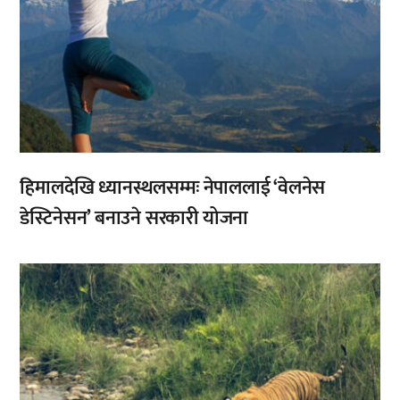
हिमालदेखि ध्यानस्थलसम्मः नेपाललाई ‘वेलनेस
डेस्टिनेसन’ बनाउने सरकारी योजना
,