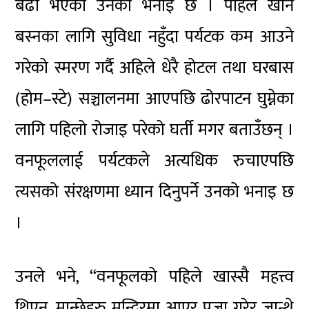
बढी भएको उनको भनाइ छ । पहिले खान
बस्नका लागि सुविधा नहुँदा पर्यटक कम आउने
गरेको स्मरण गर्दै अहिले धेरै होटल तथा घरबास
(होम–स्टे) सञ्चालनमा आएपछि ढोरपाटन घुम्नेका
लागि पहिलो रोजाइ परेको घर्ती मगर बताउँछन् ।
वनफूललाई पर्यटकले अत्यधिक रुचाएपछि
त्यसको संरक्षणमा ध्यान दिनुपर्ने उनको भनाइ छ
।
उनले भने‚ “वनफूलको पहिले खास्सै महत्त्व
थिएन, मान्छेहरु मन्दिरमा आएर पूजा गरेर जान्थे