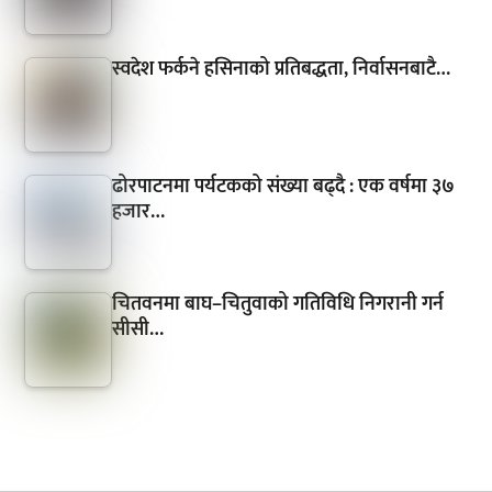
स्वदेश फर्कने हसिनाको प्रतिबद्धता, निर्वासनबाटै…
ढोरपाटनमा पर्यटकको संख्या बढ्दै : एक वर्षमा ३७
हजार…
चितवनमा बाघ–चितुवाको गतिविधि निगरानी गर्न
सीसी…