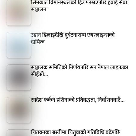
सिमकोट विमानस्थलको हिउँ पन्छाएपछि हवाई सेवा
सञ्चालन
उडान ढिलाइदेखि दुर्घटनासम्म एयरलाइन्सको
दायित्व
सञ्चालक समितिको निर्णयपछि सन नेपाल लाइफका
सीईओ…
स्वदेश फर्कने हसिनाको प्रतिबद्धता, निर्वासनबाटै…
चितवनका बस्तीमा चितुवाको गतिविधि बढेपछि