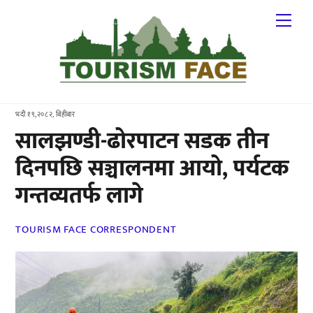
Skip
Me
to
content
भदौ १९,२०८२, बिहीबार
सालझण्डी-ढोरपाटन सडक तीन
दिनपछि सञ्चालनमा आयो, पर्यटक
गन्तव्यतर्फ लागे
TOURISM FACE CORRESPONDENT