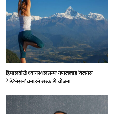
हिमालदेखि ध्यानस्थलसम्मः नेपाललाई ‘वेलनेस
डेस्टिनेसन’ बनाउने सरकारी योजना
,