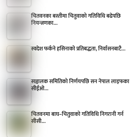
चितवनका बस्तीमा चितुवाको गतिविधि बढेपछि
नियन्त्रणका…
स्वदेश फर्कने हसिनाको प्रतिबद्धता, निर्वासनबाटै…
सञ्चालक समितिको निर्णयपछि सन नेपाल लाइफका
सीईओ…
चितवनमा बाघ–चितुवाको गतिविधि निगरानी गर्न
सीसी…