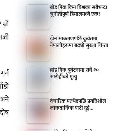
ब्रोड पिक किन विश्वका सबैभन्दा
चुनौतीपूर्ण हिमालमध्ये एक?
म्रो
ेनजी
ड्रोन आक्रमणपछि कुवेतमा
नेपालीहरूमा बढ्यो सुरक्षा चिन्ता
ब्रोड पिक दुर्घटनामा सबै १०
गर्न
आरोहीको मृत्यु
ाँडो
 भने
वैचारिक मतभेदपछि प्रगतिशील
लोकतान्त्रिक पार्टी दुई…
 दोष