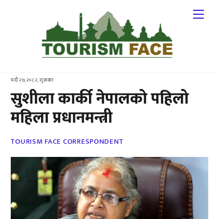
Skip
Me
to
content
भदौ २७,२०८२, शुक्रबार
सुशीला कार्की नेपालको पहिलो
महिला प्रधानमन्त्री
TOURISM FACE CORRESPONDENT