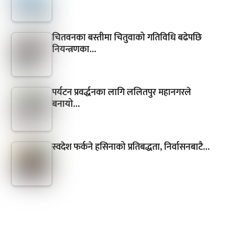
चितवनका बस्तीमा चितुवाको गतिविधि बढेपछि
नियन्त्रणका…
पर्यटन प्रवर्द्धनका लागि ललितपुर महानगरले
बनायो…
स्वदेश फर्कने हसिनाको प्रतिबद्धता, निर्वासनबाटै…