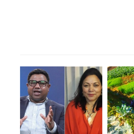
सम
,
,