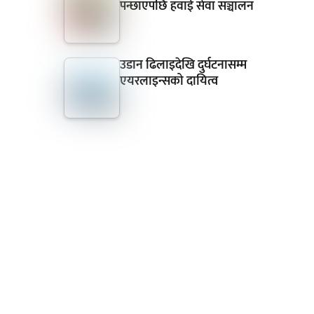
पन्छाएपछि हवाई सेवा सञ्चालन
उडान ढिलाइदेखि दुर्घटनासम्म
एयरलाइन्सको दायित्व