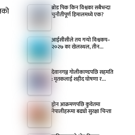
ब्रोड पिक किन विश्वका सबैभन्दा
तको
चुनौतीपूर्ण हिमालमध्ये एक?
आईसीसीले तय गर्‍यो विश्वकप–
२०२७ का खेलस्थल, तीन…
देवानगञ्ज गोलीकाण्डपछि सहमति
: मृतकलाई शहीद घोषणा र…
ड्रोन आक्रमणपछि कुवेतमा
नेपालीहरूमा बढ्यो सुरक्षा चिन्ता