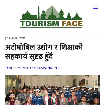
Skip
Me
to
content
पुस २६,२०८२, शनिबार
अटोमोबिल उद्योग र शिक्षाको
सहकार्य सुदृढ हुँदै
TOURISM FACE CORRESPONDENT