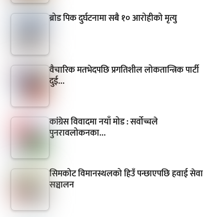
ब्रोड पिक दुर्घटनामा सबै १० आरोहीको मृत्यु
वैचारिक मतभेदपछि प्रगतिशील लोकतान्त्रिक पार्टी
दुई…
कांग्रेस विवादमा नयाँ मोड : सर्वोच्चले
पुनरावलोकनका…
सिमकोट विमानस्थलको हिउँ पन्छाएपछि हवाई सेवा
सञ्चालन