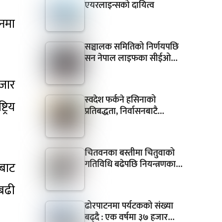
एयरलाइन्सको दायित्व
ानमा
सञ्चालक समितिको निर्णयपछि
सन नेपाल लाइफका सीईओ…
हजार
स्वदेश फर्कने हसिनाको
्रिय
प्रतिबद्धता, निर्वासनबाटै…
चितवनका बस्तीमा चितुवाको
गतिविधि बढेपछि नियन्त्रणका…
बाट
 बढी
ढोरपाटनमा पर्यटकको संख्या
बढ्दै : एक वर्षमा ३७ हजार…