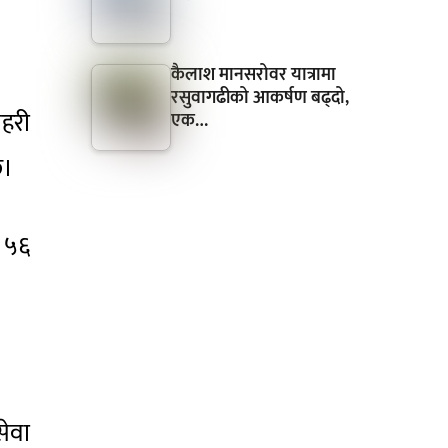
कैलाश मानसरोवर यात्रामा
रसुवागढीको आकर्षण बढ्दो,
सहरी
एक…
छ।
ा ५६
सेवा