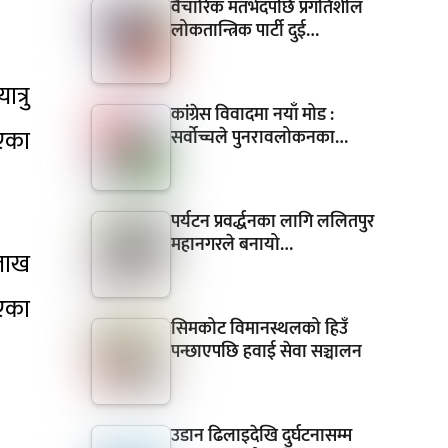
वैचारिक मतभेदपछि प्रगतिशील
लोकतान्त्रिक पार्टी दुई…
त्रु
कांग्रेस विवादमा नयाँ मोड :
िएका
सर्वोच्चले पुनरावलोकनका…
पर्यटन प्रवर्द्धनका लागि ललितपुर
महानगरले बनायो…
 लाख
भएका
सिमकोट विमानस्थलको हिउँ
पन्छाएपछि हवाई सेवा सञ्चालन
उडान ढिलाइदेखि दुर्घटनासम्म