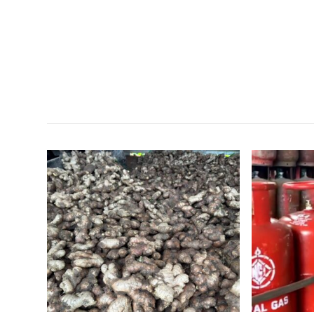
सम
,
,