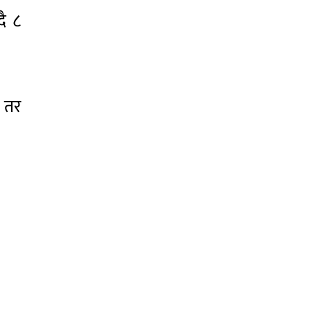
दै ८
। तर