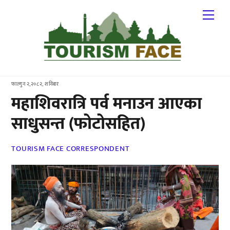
Skip
Me
to
content
फाल्गुन २,२०८२, शनिबार
महाशिवरात्रि पर्व मनाउन आएका
साधुसन्त (फोटोसहित)
TOURISM FACE CORRESPONDENT