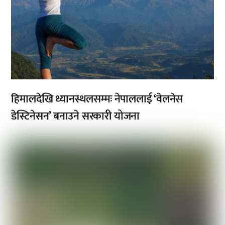
हिमालदेखि ध्यानस्थलसम्मः नेपाललाई ‘वेलनेस
डेस्टिनेसन’ बनाउने सरकारी योजना
,