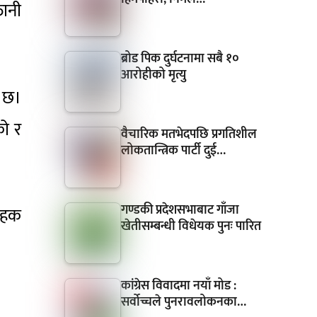
ानी
ब्रोड पिक दुर्घटनामा सबै १०
आरोहीको मृत्यु
ो छ।
ो र
वैचारिक मतभेदपछि प्रगतिशील
लोकतान्त्रिक पार्टी दुई…
गण्डकी प्रदेशसभाबाट गाँजा
राहक
खेतीसम्बन्धी विधेयक पुनः पारित
कांग्रेस विवादमा नयाँ मोड :
सर्वोच्चले पुनरावलोकनका…