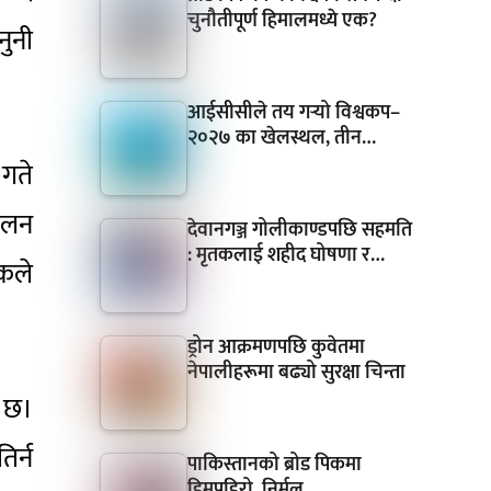
चुनौतीपूर्ण हिमालमध्ये एक?
ुनी
आईसीसीले तय गर्‍यो विश्वकप–
२०२७ का खेलस्थल, तीन…
 गते
ंकलन
देवानगञ्ज गोलीकाण्डपछि सहमति
: मृतकलाई शहीद घोषणा र…
ंकले
ड्रोन आक्रमणपछि कुवेतमा
नेपालीहरूमा बढ्यो सुरक्षा चिन्ता
ी छ।
िर्न
पाकिस्तानको ब्रोड पिकमा
हिमपहिरो, निर्मल…