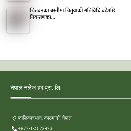
चितवनका बस्तीमा चितुवाको गतिविधि बढेपछि
नियन्त्रणका…
नेपाल नलेज हब प्रा. लि.
कालिकास्थान, काठमाडौँ, नेपाल
+977-1-4523973