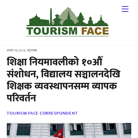
Skip
Me
to
content
असार २३,२०८३, मङ्लबार
शिक्षा नियमावलीको १०औँ
संशोधन, विद्यालय सञ्चालनदेखि
शिक्षक व्यवस्थापनसम्म व्यापक
परिवर्तन
TOURISM FACE CORRESPONDENT