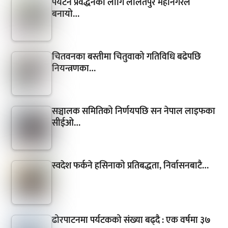
पर्यटन प्रवर्द्धनका लागि ललितपुर महानगरले
बनायो…
चितवनका बस्तीमा चितुवाको गतिविधि बढेपछि
नियन्त्रणका…
सञ्चालक समितिको निर्णयपछि सन नेपाल लाइफका
सीईओ…
स्वदेश फर्कने हसिनाको प्रतिबद्धता, निर्वासनबाटै…
ढोरपाटनमा पर्यटकको संख्या बढ्दै : एक वर्षमा ३७