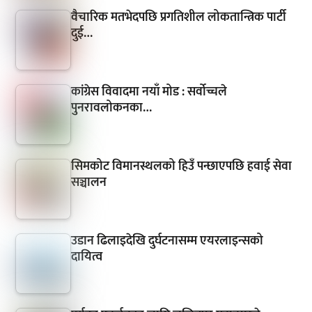
वैचारिक मतभेदपछि प्रगतिशील लोकतान्त्रिक पार्टी
दुई…
कांग्रेस विवादमा नयाँ मोड : सर्वोच्चले
पुनरावलोकनका…
सिमकोट विमानस्थलको हिउँ पन्छाएपछि हवाई सेवा
सञ्चालन
उडान ढिलाइदेखि दुर्घटनासम्म एयरलाइन्सको
दायित्व