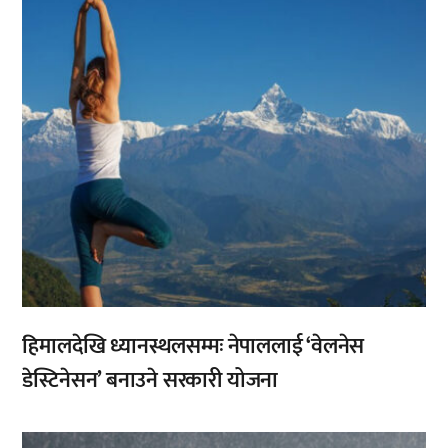
हिमालदेखि ध्यानस्थलसम्मः नेपाललाई ‘वेलनेस
डेस्टिनेसन’ बनाउने सरकारी योजना
,