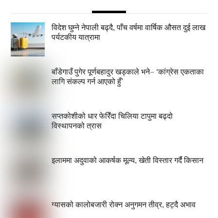
विदेश घुम्ने नेपाली बढ्दै, पाँच वर्षमा वार्षिक औसत दुई लाख
पर्यटकीय यात्रामा
बाँडेगाउँ पुगेर पूर्णबहादुर खड्काले भने– ‘कांग्रेस एकताका
लागि संकल्प गर्न आएको हुँ’
सप्तकोशीको धार फेरिँदा चिलिया टापुमा बढ्दो
विस्थापनको त्रास
इलाममा अदुवाको आकर्षक मूल्य, खेती विस्तार गर्दै किसान
ग्यासको कालोबजारी रोक्न अनुगमन तीव्र, हट्दै अभाव