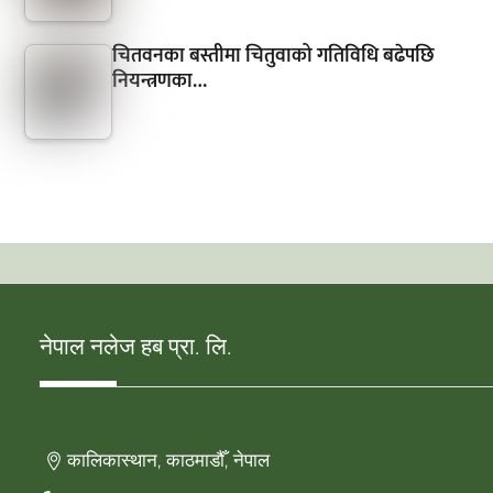
चितवनका बस्तीमा चितुवाको गतिविधि बढेपछि
नियन्त्रणका…
नेपाल नलेज हब प्रा. लि.
कालिकास्थान, काठमाडौँ, नेपाल