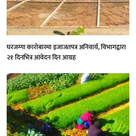
घरजग्गा कारोबारमा इजाजतपत्र अनिवार्य, विभागद्वारा
२१ दिनभित्र आवेदन दिन आग्रह
,