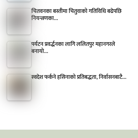
चितवनका बस्तीमा चितुवाको गतिविधि बढेपछि
नियन्त्रणका…
पर्यटन प्रवर्द्धनका लागि ललितपुर महानगरले
बनायो…
स्वदेश फर्कने हसिनाको प्रतिबद्धता, निर्वासनबाटै…