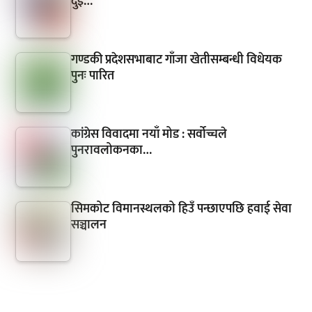
दुई…
गण्डकी प्रदेशसभाबाट गाँजा खेतीसम्बन्धी विधेयक
पुनः पारित
कांग्रेस विवादमा नयाँ मोड : सर्वोच्चले
पुनरावलोकनका…
सिमकोट विमानस्थलको हिउँ पन्छाएपछि हवाई सेवा
सञ्चालन