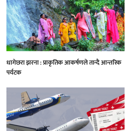
धागेछरा झरना : प्राकृतिक आकर्षणले तान्दै आन्तरिक
पर्यटक
,