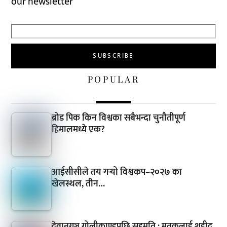
our newsletter
POPULAR
ब्रोड पिक किन विश्वका सबैभन्दा चुनौतीपूर्ण
हिमालमध्ये एक?
आईसीसीले तय गर्‍यो विश्वकप–२०२७ का
खेलस्थल, तीन…
देवानगञ्ज गोलीकाण्डपछि सहमति : मृतकलाई शहीद