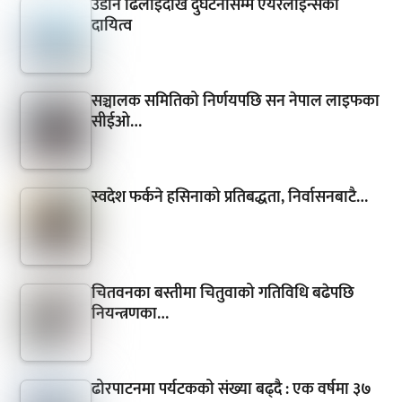
उडान ढिलाइदेखि दुर्घटनासम्म एयरलाइन्सको
दायित्व
सञ्चालक समितिको निर्णयपछि सन नेपाल लाइफका
सीईओ…
स्वदेश फर्कने हसिनाको प्रतिबद्धता, निर्वासनबाटै…
चितवनका बस्तीमा चितुवाको गतिविधि बढेपछि
नियन्त्रणका…
ढोरपाटनमा पर्यटकको संख्या बढ्दै : एक वर्षमा ३७