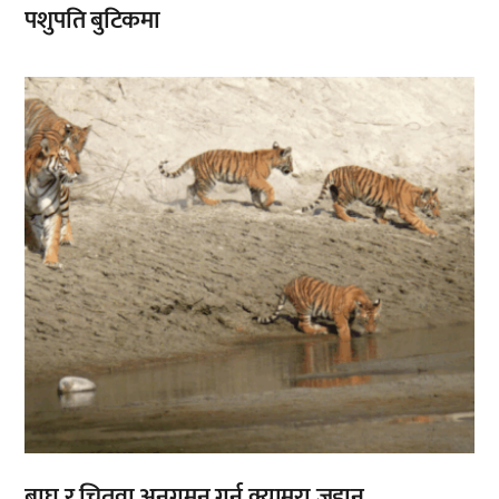
पशुपति बुटिकमा
बाघ र चितुवा अनुगमन गर्न क्यामरा जडान