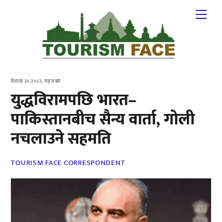
Skip
Me
to
content
बैशाख ३०,२०८२, मङ्लबार
युद्धविरामपछि भारत–
पाकिस्तानबीच सैन्य वार्ता, गोली
नचलाउने सहमति
TOURISM FACE CORRESPONDENT