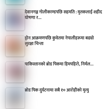
देवानगञ्ज गोलीकाण्डपछि सहमति : मृतकलाई शहीद
घोषणा र…
ड्रोन आक्रमणपछि कुवेतमा नेपालीहरूमा बढ्यो
सुरक्षा चिन्ता
पाकिस्तानको ब्रोड पिकमा हिमपहिरो, निर्मल…
ब्रोड पिक दुर्घटनामा सबै १० आरोहीको मृत्यु