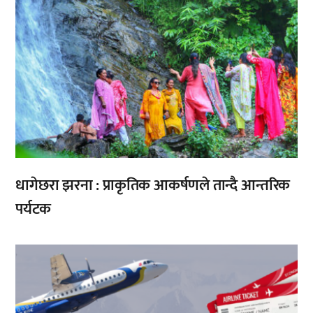
धागेछरा झरना : प्राकृतिक आकर्षणले तान्दै आन्तरिक
पर्यटक
,