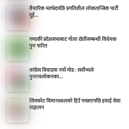
वैचारिक मतभेदपछि प्रगतिशील लोकतान्त्रिक पार्टी
दुई…
गण्डकी प्रदेशसभाबाट गाँजा खेतीसम्बन्धी विधेयक
पुनः पारित
कांग्रेस विवादमा नयाँ मोड : सर्वोच्चले
पुनरावलोकनका…
सिमकोट विमानस्थलको हिउँ पन्छाएपछि हवाई सेवा
सञ्चालन