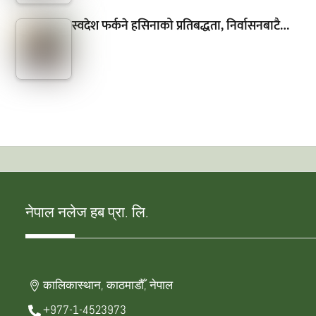
स्वदेश फर्कने हसिनाको प्रतिबद्धता, निर्वासनबाटै…
नेपाल नलेज हब प्रा. लि.
कालिकास्थान, काठमाडौँ, नेपाल
+977-1-4523973