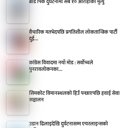
ब्रोड पिक दुर्घटनामा सबै १० आरोहीको मृत्यु
वैचारिक मतभेदपछि प्रगतिशील लोकतान्त्रिक पार्टी
दुई…
कांग्रेस विवादमा नयाँ मोड : सर्वोच्चले
पुनरावलोकनका…
सिमकोट विमानस्थलको हिउँ पन्छाएपछि हवाई सेवा
सञ्चालन
उडान ढिलाइदेखि दुर्घटनासम्म एयरलाइन्सको