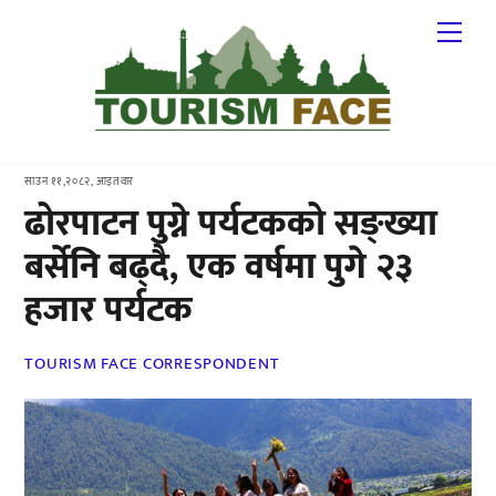
Skip
Me
to
content
साउन ११,२०८२, आइतवार
ढोरपाटन पुग्ने पर्यटकको सङ्ख्या
बर्सेनि बढ्दै, एक वर्षमा पुगे २३
हजार पर्यटक
TOURISM FACE CORRESPONDENT