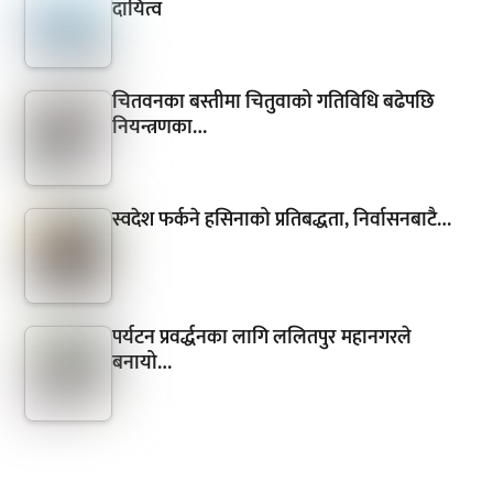
दायित्व
चितवनका बस्तीमा चितुवाको गतिविधि बढेपछि
नियन्त्रणका…
स्वदेश फर्कने हसिनाको प्रतिबद्धता, निर्वासनबाटै…
पर्यटन प्रवर्द्धनका लागि ललितपुर महानगरले
बनायो…