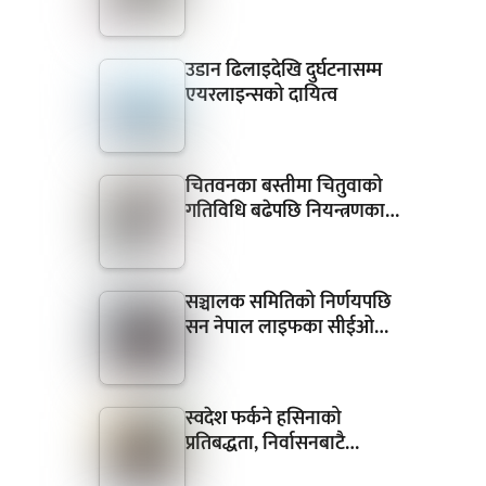
उडान ढिलाइदेखि दुर्घटनासम्म
एयरलाइन्सको दायित्व
चितवनका बस्तीमा चितुवाको
गतिविधि बढेपछि नियन्त्रणका…
सञ्चालक समितिको निर्णयपछि
सन नेपाल लाइफका सीईओ…
स्वदेश फर्कने हसिनाको
प्रतिबद्धता, निर्वासनबाटै…