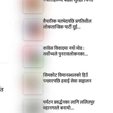
नेपालीहरूमा बढ्यो सुरक्षा चिन्ता
वैचारिक मतभेदपछि प्रगतिशील
लोकतान्त्रिक पार्टी दुई…
कांग्रेस विवादमा नयाँ मोड :
सर्वोच्चले पुनरावलोकनका…
सिमकोट विमानस्थलको हिउँ
पन्छाएपछि हवाई सेवा सञ्चालन
गत
पर्यटन प्रवर्द्धनका लागि ललितपुर
महानगरले बनायो…