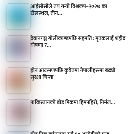
आईसीसीले तय गर्‍यो विश्वकप–२०२७ का
खेलस्थल, तीन…
देवानगञ्ज गोलीकाण्डपछि सहमति : मृतकलाई शहीद
घोषणा र…
ड्रोन आक्रमणपछि कुवेतमा नेपालीहरूमा बढ्यो
सुरक्षा चिन्ता
पाकिस्तानको ब्रोड पिकमा हिमपहिरो, निर्मल…