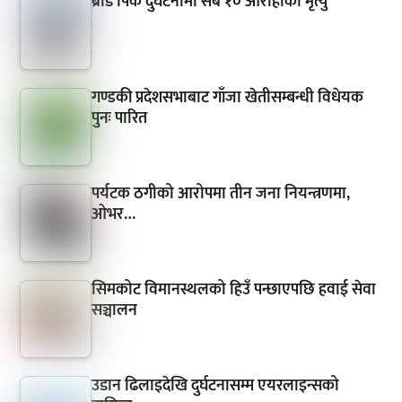
ब्रोड पिक दुर्घटनामा सबै १० आरोहीको मृत्यु
गण्डकी प्रदेशसभाबाट गाँजा खेतीसम्बन्धी विधेयक
पुनः पारित
पर्यटक ठगीको आरोपमा तीन जना नियन्त्रणमा,
ओभर…
सिमकोट विमानस्थलको हिउँ पन्छाएपछि हवाई सेवा
सञ्चालन
उडान ढिलाइदेखि दुर्घटनासम्म एयरलाइन्सको