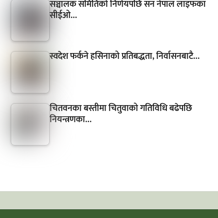
सञ्चालक समितिको निर्णयपछि सन नेपाल लाइफका
सीईओ…
स्वदेश फर्कने हसिनाको प्रतिबद्धता, निर्वासनबाटै…
चितवनका बस्तीमा चितुवाको गतिविधि बढेपछि
नियन्त्रणका…