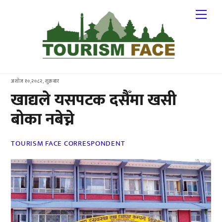
Skip
Me
to
content
अशोज १०,२०८२, शुक्रबार
खाद्यले यसपटक दसैँमा खसी
बोका नबेच्ने
TOURISM FACE CORRESPONDENT