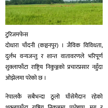
टुरिजमफेस
दोधारा चाँदनी (कञ्चनपुर) । जैविक विविधता,
दुर्लभ वन्यजन्तु र शान्त वातावरणले भरिपूर्ण
शुक्लाफाँटा राष्ट्रिय निकुञ्जको प्रचारप्रसार नहुँदा
ओझेलमा परेको छ ।
नेपालकै सबैभन्दा ठूलो घाँसेमैदान रहेको
शुक्लाफाँटा राष्ट्रिय निकुञ्जमा पाटेबाघ, मृग र