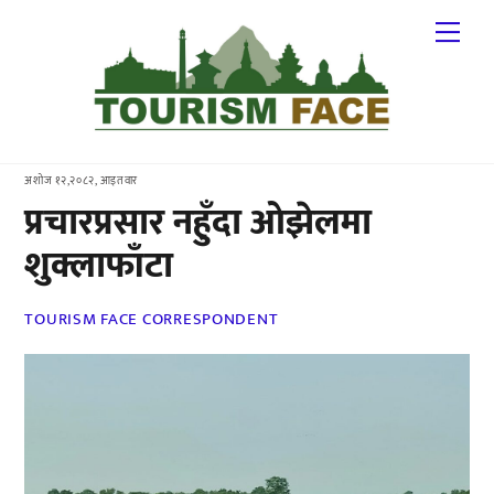
Skip
Me
to
content
अशोज १२,२०८२, आइतवार
प्रचारप्रसार नहुँदा ओझेलमा
शुक्लाफाँटा
TOURISM FACE CORRESPONDENT