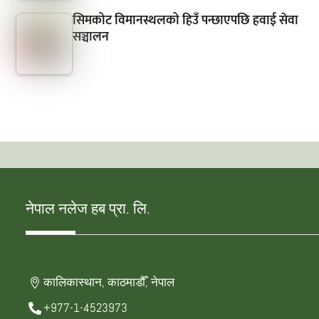
सिमकोट विमानस्थलको हिउँ पन्छाएपछि हवाई सेवा
सञ्चालन
नेपाल नलेज हब प्रा. लि.
कालिकास्थान, काठमाडौँ, नेपाल
+977-1-4523973