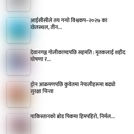
आईसीसीले तय गर्‍यो विश्वकप–२०२७ का
खेलस्थल, तीन…
देवानगञ्ज गोलीकाण्डपछि सहमति : मृतकलाई शहीद
घोषणा र…
ड्रोन आक्रमणपछि कुवेतमा नेपालीहरूमा बढ्यो
सुरक्षा चिन्ता
पाकिस्तानको ब्रोड पिकमा हिमपहिरो, निर्मल…