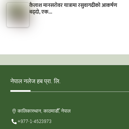
कैलाश मानसरोवर यात्रामा रसुवागढीको आकर्षण
बढ्दो, एक…
नेपाल नलेज हब प्रा. लि.
कालिकास्थान, काठमाडौँ, नेपाल
+977-1-4523973