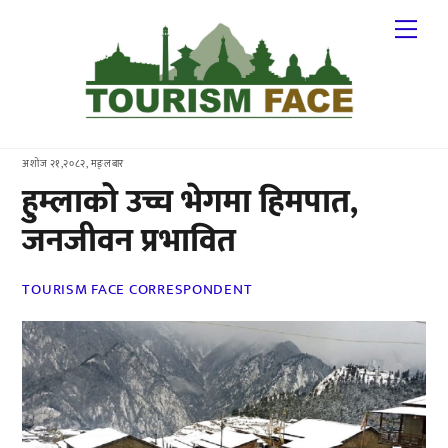
Skip
Me
to
content
अशोज २१,२०८२, मङ्लबार
हुम्लाको उच्च भेगमा हिमपात,
जनजीवन प्रभावित
TOURISM FACE CORRESPONDENT