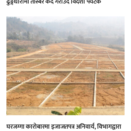
ढुङ्गेधारामा तस्बिर कैद गराउँदै विदेशी पर्यटक
,
घरजग्गा कारोबारमा इजाजतपत्र अनिवार्य, विभागद्वारा