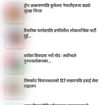
ड्रोन आक्रमणपछि कुवेतमा नेपालीहरूमा बढ्यो
सुरक्षा चिन्ता
वैचारिक मतभेदपछि प्रगतिशील लोकतान्त्रिक पार्टी
दुई…
कांग्रेस विवादमा नयाँ मोड : सर्वोच्चले
पुनरावलोकनका…
सिमकोट विमानस्थलको हिउँ पन्छाएपछि हवाई सेवा
सञ्चालन