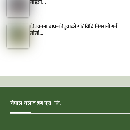
सीईओ…
चितवनमा बाघ–चितुवाको गतिविधि निगरानी गर्न
सीसी…
नेपाल नलेज हब प्रा. लि.