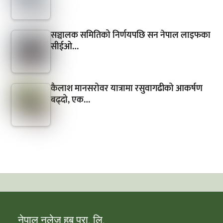
सञ्चालक समितिको निर्णयपछि सन नेपाल लाइफका
सीईओ…
कैलाश मानसरोवर यात्रामा रसुवागढीको आकर्षण
बढ्दो, एक…
नेपाल नलेज हब प्रा. लि.