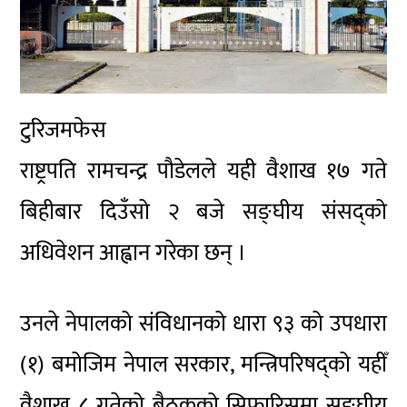
टुरिजमफेस
राष्ट्रपति रामचन्द्र पौडेलले यही वैशाख १७ गते
बिहीबार दिउँसो २ बजे सङ्घीय संसद्को
अधिवेशन आह्वान गरेका छन् ।
उनले नेपालको संविधानको धारा ९३ को उपधारा
(१) बमोजिम नेपाल सरकार, मन्त्रिपरिषद्को यहीँ
वैशाख ८ गतेको बैठकको सिफारिसमा सङ्घीय