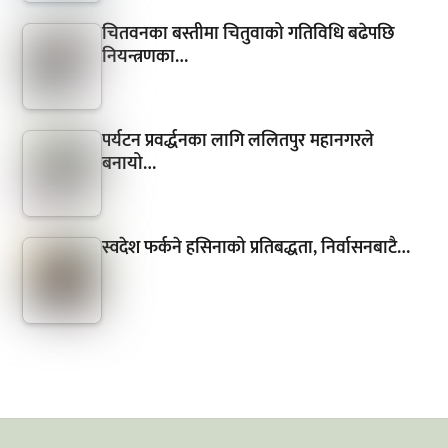
चितवनका बस्तीमा चितुवाको गतिविधि बढेपछि
नियन्त्रणका…
पर्यटन प्रवर्द्धनका लागि ललितपुर महानगरले
बनायो…
स्वदेश फर्कने हसिनाको प्रतिबद्धता, निर्वासनबाटै…