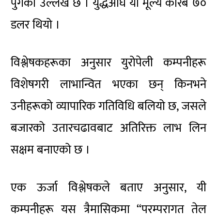
पुगेको उल्लेख छ । युद्धअघि यो मूल्य करिब ७०
डलर थियो ।
विश्लेषकहरूका अनुसार युरोपेली कम्पनीहरू
विशेषगरी लाभान्वित भएका छन् किनभने
उनीहरूको व्यापारिक गतिविधि बलियो छ, जसले
बजारको उतारचढावबाट अतिरिक्त लाभ लिन
सक्षम बनाएको छ ।
एक ऊर्जा विश्लेषकले बताए अनुसार, यी
कम्पनीहरू यस त्रैमासिकमा “परम्परागत तेल