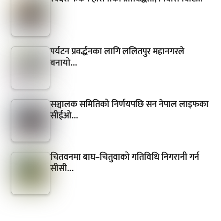
पर्यटन प्रवर्द्धनका लागि ललितपुर महानगरले
बनायो…
सञ्चालक समितिको निर्णयपछि सन नेपाल लाइफका
सीईओ…
चितवनमा बाघ–चितुवाको गतिविधि निगरानी गर्न
सीसी…