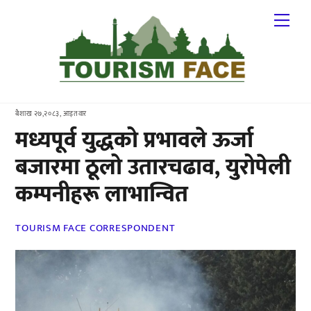
Skip
Me
to
content
बैशाख २७,२०८३, आइतवार
मध्यपूर्व युद्धको प्रभावले ऊर्जा
बजारमा ठूलो उतारचढाव, युरोपेली
कम्पनीहरू लाभान्वित
TOURISM FACE CORRESPONDENT