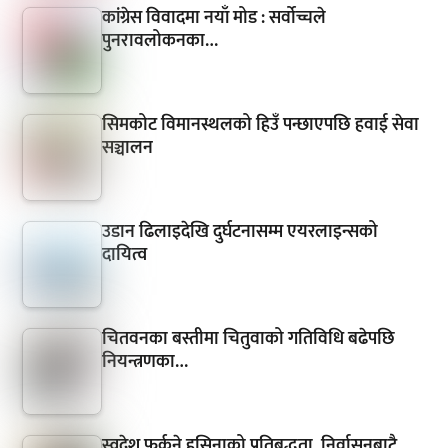
कांग्रेस विवादमा नयाँ मोड : सर्वोच्चले
पुनरावलोकनका…
सिमकोट विमानस्थलको हिउँ पन्छाएपछि हवाई सेवा
सञ्चालन
उडान ढिलाइदेखि दुर्घटनासम्म एयरलाइन्सको
दायित्व
चितवनका बस्तीमा चितुवाको गतिविधि बढेपछि
नियन्त्रणका…
स्वदेश फर्कने हसिनाको प्रतिबद्धता, निर्वासनबाटै…