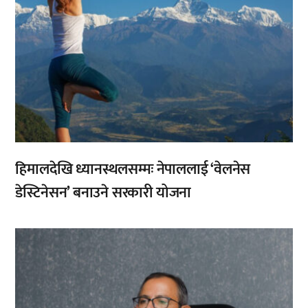
हिमालदेखि ध्यानस्थलसम्मः नेपाललाई ‘वेलनेस
डेस्टिनेसन’ बनाउने सरकारी योजना
,