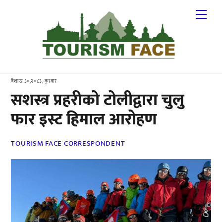
Skip
Me
to
content
बैशाख ३०,२०८३, बुधबार
सशस्त्र प्रहरीको टोलीद्वारा चुलु
फार इस्ट हिमाल आरोहण
TOURISM FACE CORRESPONDENT