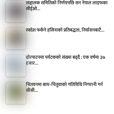
सञ्चालक समितिको निर्णयपछि सन नेपाल लाइफका
सीईओ…
स्वदेश फर्कने हसिनाको प्रतिबद्धता, निर्वासनबाटै…
ढोरपाटनमा पर्यटकको संख्या बढ्दै : एक वर्षमा ३७
हजार…
चितवनमा बाघ–चितुवाको गतिविधि निगरानी गर्न
सीसी…