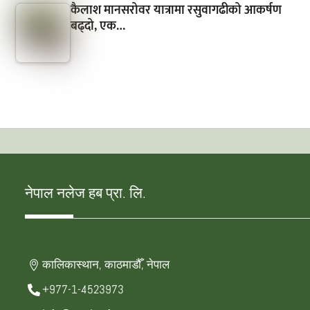
कैलाश मानसरोवर यात्रामा रसुवागढीको आकर्षण
बढ्दो, एक…
नेपाल नलेज हब प्रा. लि.
कालिकास्थान, काठमाडौँ, नेपाल
+977-1-4523973