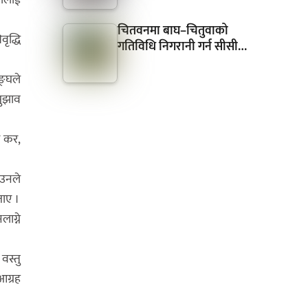
चितवनमा बाघ–चितुवाको
वृद्धि
गतिविधि निगरानी गर्न सीसी…
ङ्घले
सुझाव
ैर कर,
 उनले
ताए ।
ाग्ने
वस्तु
आग्रह