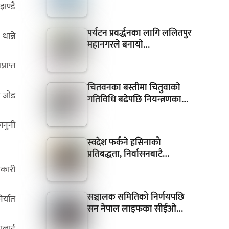
झण्डै
पर्यटन प्रवर्द्धनका लागि ललितपुर
ान्ने
महानगरले बनायो…
राप्त
चितवनका बस्तीमा चितुवाको
ा जोड
गतिविधि बढेपछि नियन्त्रणका…
ानुनी
स्वदेश फर्कने हसिनाको
प्रतिबद्धता, निर्वासनबाटै…
ावकारी
सञ्चालक समितिको निर्णयपछि
र्यात
सन नेपाल लाइफका सीईओ…
कालाई