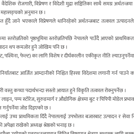
 रोजगारी, विप्रेषण र विदेशी मुद्रा सञ्चितिका साथै समग्र अर्थतन्त्रमा 
 महासङ्घको अनुमान छ ।
ुँदै जाने भएकाले विप्रेषणले धानिरहेको अर्थतन्त्रबाट तत्काल उत्पादनले ध
ोन्नतिको पृष्ठभूमिमा स्तरोन्नतिपछि नेपालले पाउँदै आएको प्राथमिकताप्
उत्पादन थप कमजोर हुने जोखिम पनि छ ।
न्ट, पश्मिना, फेल्ट) का लागि विशेष र दीर्घकालीन एकीकृत नीति ल्याउनुपर्नेम
ागि निर्यातबाट आर्जित आम्दानीको निश्चित हिस्सा विदेशमा लगानी गर्न पाउने क
री वस्तु कच्चा पदार्थभन्दा सस्तो आयात हुने विकृति तत्काल रोक्नुपर्नेछ ।
 लाइन, पम्प स्टोरेज, सुरुङमार्ग र औद्योगिक क्षेत्रमा बुट र पिपिपी मोडेल प्रभ
गर्नुपर्नेमा जोड दिइएको छ ।
ातलाई उच्च प्राथमिकता दिँदै नेपाललाई उपभोक्ता बजारबाट उत्पादन र सेवा नि
ो अपेक्षा राखेको अध्यक्ष श्रेष्ठको भनाइ छ ।
ा मझौला उद्योगको प्रवद्र्धनलगायत विभिन्न विषयगत श्रेत्रमा सुधारक लागि सर