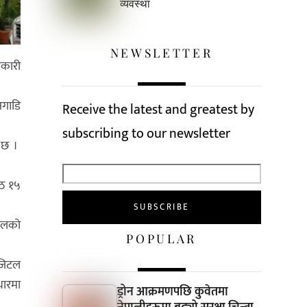
व्यवस्था
NEWSLETTER
णकारी
अगाडि
Receive the latest and greatest by
subscribing to our newsletter
ो छ ।
ेठ १५
पालको
POPULAR
िजिटल
धारमा
ड्रोन आक्रमणपछि कुवेतमा