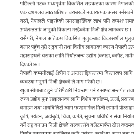
पछिल्लो पटक मध्यपूर्वमा विकसित सङकटका कारण नेपालको वैदेशिक
एक दशमलव आठ प्रतिशत बराबरको नकारात्मक असर पर्नसक्ने
यस्तै, नेपालले पाइरहेको जनसाङ्ख्यिक लाभ पनि क्रमशः समाप्त ह
अर्थतन्त्रतर्फ जानुको विकल्प नरहेकोमा निजी क्षेत्र जानकार छ ।
यसैगरी, नेपाल अतिकम विकसित मुलुकबाट विकासशील मुलुकमा स्तर
बजार पहुँच गुम्ने र ढुवानी तथा वित्तीय लागतका कारण नेपाली 
महासङ्घले यसका लागि निर्यातजन्य उद्योग (कपडा, कार्पेट, गार्मे
दिएको छ ।
नेपाली कम्पनीलाई क्षेत्रीय र अन्तरराष्ट्रियस्तरमा विस्तारका ल
व्यवस्था गनुपर्ने निजी क्षेत्रको ले माग गरेको छ ।
खुला सीमाबाट हुने चोरीपैठारी नियन्त्रण गर्न र साफ्टाअन्तर्गत तया
रुग्ण उद्योग पुनः सञ्चालनका लागि विशेष कार्यक्रम, ऊर्जा, प्रसारण
बनाउन तथा भायबिलिटी ग्याप फण्डमार्फत निजी लगानी प्रोत्साहन 
कृषि, पर्यटन, जडीबुटी, चिया, कफी, सूचना प्रविधि र सेवा निर्य
गर्ने राष्ट्र बनाउन निजी क्षेत्रले सरकारसँग बजेटमार्फत ठोस कदमक
निर्यात प्रवद्र्धनमा सहुलियत कृषि, पर्यटन, स्टार्टअप, साना तथ