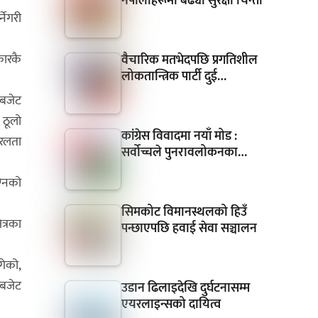
नेपालीहरूमा बढ्यो सुरक्षा चिन्ता
नेगरी
कारकै
वैचारिक मतभेदपछि प्रगतिशील
लोकतान्त्रिक पार्टी दुई…
 बजेट
 ठूलो
कांग्रेस विवादमा नयाँ मोड :
तरलता
सर्वोच्चले पुनरावलोकनका…
 ऐनको
सिमकोट विमानस्थलको हिउँ
त्रका
पन्छाएपछि हवाई सेवा सञ्चालन
गेको,
 बजेट
उडान ढिलाइदेखि दुर्घटनासम्म
एयरलाइन्सको दायित्व