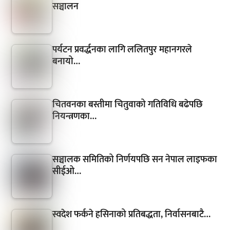
सञ्चालन
पर्यटन प्रवर्द्धनका लागि ललितपुर महानगरले
बनायो…
चितवनका बस्तीमा चितुवाको गतिविधि बढेपछि
नियन्त्रणका…
सञ्चालक समितिको निर्णयपछि सन नेपाल लाइफका
सीईओ…
स्वदेश फर्कने हसिनाको प्रतिबद्धता, निर्वासनबाटै…