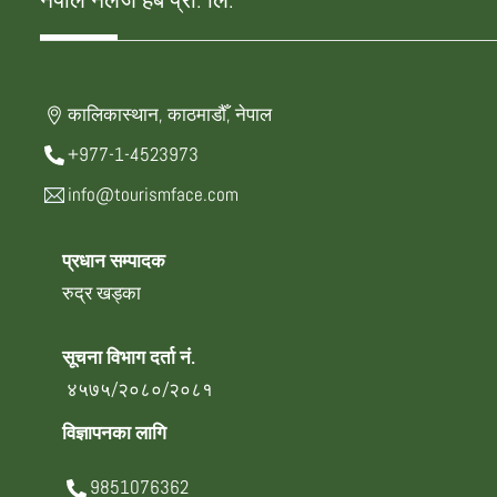
नेपाल नलेज हब प्रा. लि.
कालिकास्थान, काठमाडौँ, नेपाल
+977-1-4523973
info@tourismface.com
प्रधान सम्पादक
रुद्र खड्का
सूचना विभाग दर्ता नं.
४५७५/२०८०/२०८१
विज्ञापनका लागि
9851076362