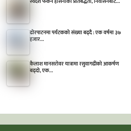
स्वदेश फर्कने हसिनाको प्रतिबद्धता, निर्वासनबाटै…
ढोरपाटनमा पर्यटकको संख्या बढ्दै : एक वर्षमा ३७
हजार…
कैलाश मानसरोवर यात्रामा रसुवागढीको आकर्षण
बढ्दो, एक…