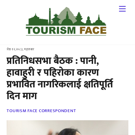
Skip
Me
to
content
जेष्ठ १२,२०८३, मङ्लबार
प्रतिनिधसभा बैठक : पानी,
हावाहुरी र पहिरोका कारण
प्रभावित नागरिकलाई क्षतिपूर्ति
दिन माग
TOURISM FACE CORRESPONDENT