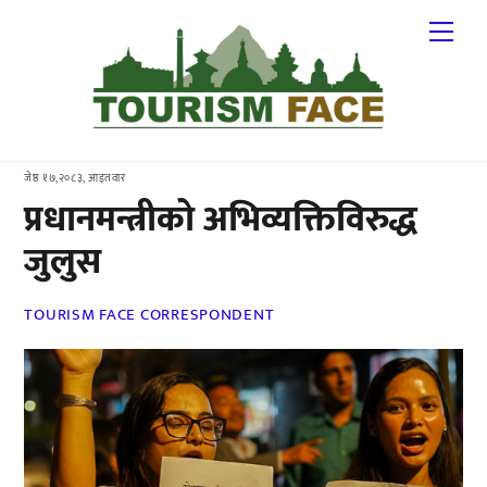
Skip
Me
to
content
जेष्ठ १७,२०८३, आइतवार
प्रधानमन्त्रीको अभिव्यक्तिविरुद्ध
जुलुस
TOURISM FACE CORRESPONDENT