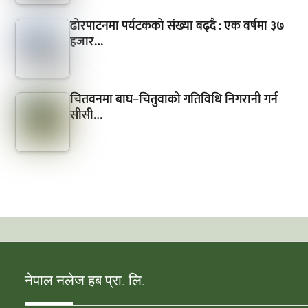
ढोरपाटनमा पर्यटकको संख्या बढ्दै : एक वर्षमा ३७
हजार…
चितवनमा बाघ–चितुवाको गतिविधि निगरानी गर्न
सीसी…
नेपाल नलेज हब प्रा. लि.