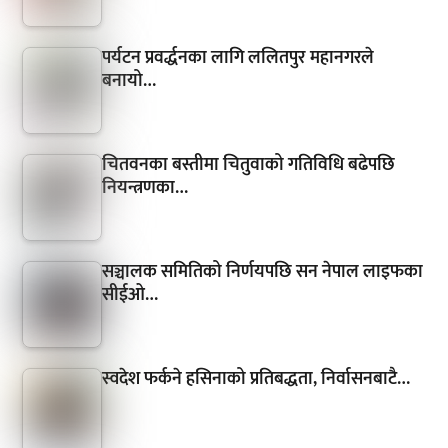
पर्यटन प्रवर्द्धनका लागि ललितपुर महानगरले
बनायो…
चितवनका बस्तीमा चितुवाको गतिविधि बढेपछि
नियन्त्रणका…
सञ्चालक समितिको निर्णयपछि सन नेपाल लाइफका
सीईओ…
स्वदेश फर्कने हसिनाको प्रतिबद्धता, निर्वासनबाटै…