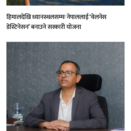
हिमालदेखि ध्यानस्थलसम्मः नेपाललाई ‘वेलनेस
डेस्टिनेसन’ बनाउने सरकारी योजना
,