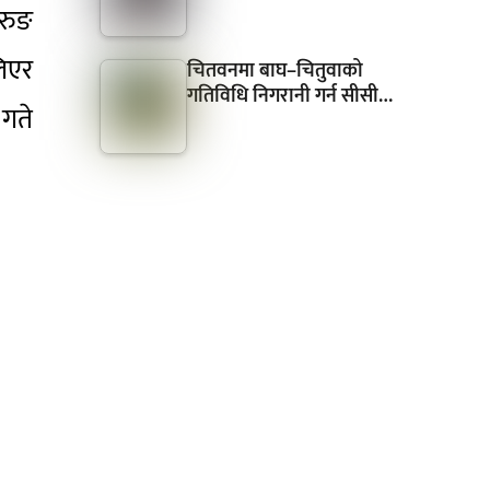
रुङ
लिएर
चितवनमा बाघ–चितुवाको
गतिविधि निगरानी गर्न सीसी…
गते