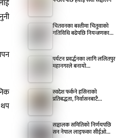
पन्छाएपछि हवाई सेवा सञ्चालन
यलाई
ुनी
चितवनका बस्तीमा चितुवाको
गतिविधि बढेपछि नियन्त्रणका…
थापन
पर्यटन प्रवर्द्धनका लागि ललितपुर
महानगरले बनायो…
जनिक
स्वदेश फर्कने हसिनाको
प्रतिबद्धता, निर्वासनबाटै…
ि थप
सञ्चालक समितिको निर्णयपछि
सन नेपाल लाइफका सीईओ…