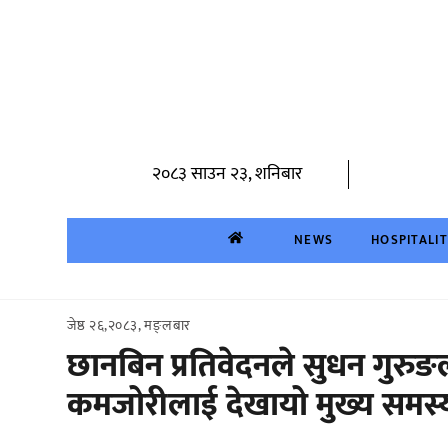
Skip
to
content
२०८३ साउन २३, शनिबार
NEWS
HOSPITALI
जेष्ठ २६,२०८३, मङ्लबार
छानबिन प्रतिवेदनले सुधन गुरु
कमजोरीलाई देखायो मुख्य समस्