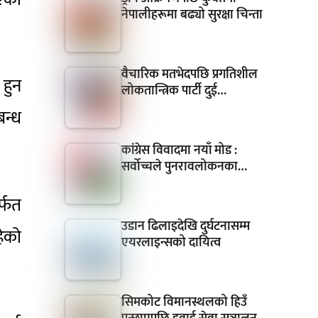
नेपालीहरूमा बढ्यो सुरक्षा चिन्ता
वैचारिक मतभेदपछि प्रगतिशील
 हुन
लोकतान्त्रिक पार्टी दुई…
न्ध
कांग्रेस विवादमा नयाँ मोड :
सर्वोच्चले पुनरावलोकनका…
्फत
उडान ढिलाइदेखि दुर्घटनासम्म
हेको
एयरलाइन्सको दायित्व
सिमकोट विमानस्थलको हिउँ