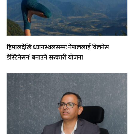
हिमालदेखि ध्यानस्थलसम्मः नेपाललाई ‘वेलनेस
डेस्टिनेसन’ बनाउने सरकारी योजना
,