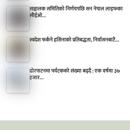
सञ्चालक समितिको निर्णयपछि सन नेपाल लाइफका
सीईओ…
स्वदेश फर्कने हसिनाको प्रतिबद्धता, निर्वासनबाटै…
ढोरपाटनमा पर्यटकको संख्या बढ्दै : एक वर्षमा ३७
हजार…