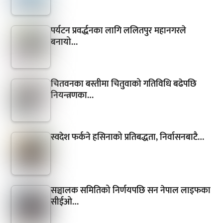
पर्यटन प्रवर्द्धनका लागि ललितपुर महानगरले
बनायो…
चितवनका बस्तीमा चितुवाको गतिविधि बढेपछि
नियन्त्रणका…
स्वदेश फर्कने हसिनाको प्रतिबद्धता, निर्वासनबाटै…
सञ्चालक समितिको निर्णयपछि सन नेपाल लाइफका
सीईओ…