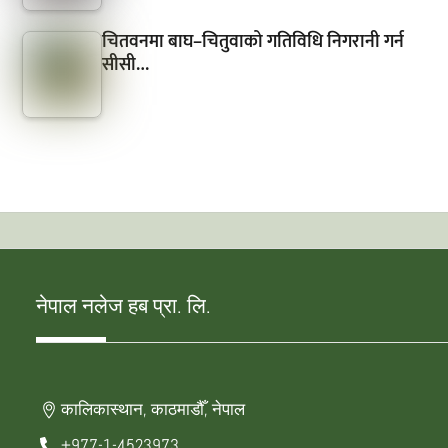
चितवनमा बाघ–चितुवाको गतिविधि निगरानी गर्न
सीसी…
नेपाल नलेज हब प्रा. लि.
कालिकास्थान, काठमाडौँ, नेपाल
+977-1-4523973