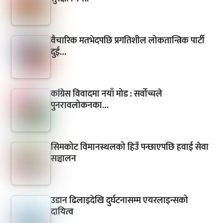
वैचारिक मतभेदपछि प्रगतिशील लोकतान्त्रिक पार्टी
दुई…
कांग्रेस विवादमा नयाँ मोड : सर्वोच्चले
पुनरावलोकनका…
सिमकोट विमानस्थलको हिउँ पन्छाएपछि हवाई सेवा
सञ्चालन
उडान ढिलाइदेखि दुर्घटनासम्म एयरलाइन्सको
दायित्व