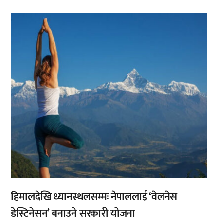
,
हिमालदेखि ध्यानस्थलसम्मः नेपाललाई ‘वेलनेस
डेस्टिनेसन’ बनाउने सरकारी योजना