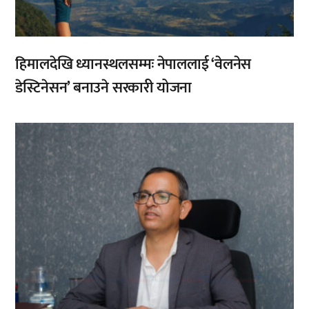
हिमालदेखि ध्यानस्थलसम्मः नेपाललाई ‘वेलनेस
डेस्टिनेसन’ बनाउने सरकारी योजना
,