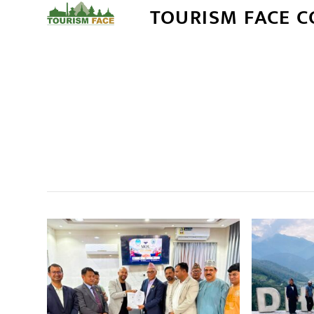
TOURISM FACE 
सम
,
,
,
,