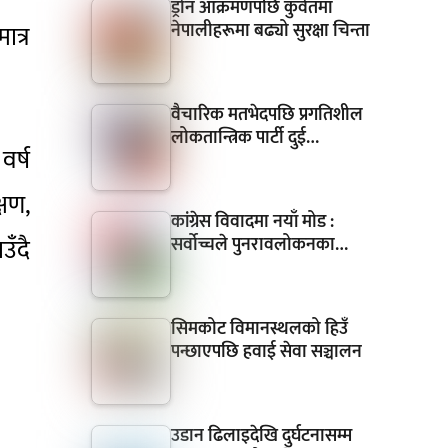
ड्रोन आक्रमणपछि कुवेतमा
नेपालीहरूमा बढ्यो सुरक्षा चिन्ता
ात्र
वैचारिक मतभेदपछि प्रगतिशील
लोकतान्त्रिक पार्टी दुई…
वर्ष
्षण,
कांग्रेस विवादमा नयाँ मोड :
सर्वोच्चले पुनरावलोकनका…
उँदै
सिमकोट विमानस्थलको हिउँ
पन्छाएपछि हवाई सेवा सञ्चालन
उडान ढिलाइदेखि दुर्घटनासम्म