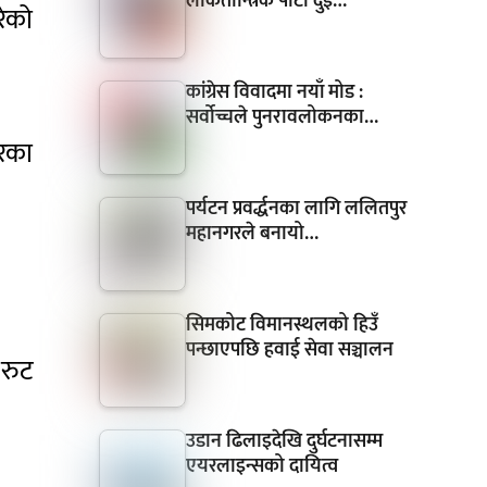
लोकतान्त्रिक पार्टी दुई…
ेको
कांग्रेस विवादमा नयाँ मोड :
सर्वोच्चले पुनरावलोकनका…
ारका
पर्यटन प्रवर्द्धनका लागि ललितपुर
महानगरले बनायो…
सिमकोट विमानस्थलको हिउँ
पन्छाएपछि हवाई सेवा सञ्चालन
रुट
उडान ढिलाइदेखि दुर्घटनासम्म
एयरलाइन्सको दायित्व