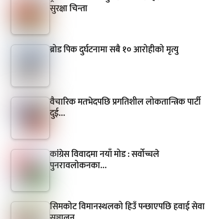
सुरक्षा चिन्ता
ब्रोड पिक दुर्घटनामा सबै १० आरोहीको मृत्यु
वैचारिक मतभेदपछि प्रगतिशील लोकतान्त्रिक पार्टी
दुई…
कांग्रेस विवादमा नयाँ मोड : सर्वोच्चले
पुनरावलोकनका…
सिमकोट विमानस्थलको हिउँ पन्छाएपछि हवाई सेवा
सञ्चालन