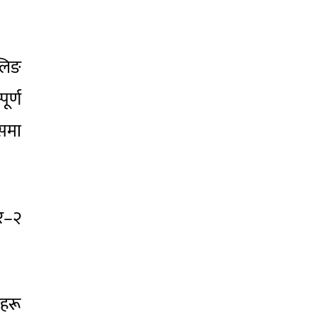
ेलिङ
ूर्ण
ासमा
कर–२
रहरू