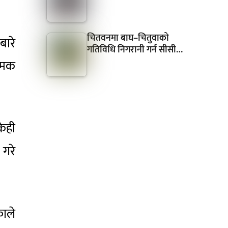
चितवनमा बाघ–चितुवाको
बारे
गतिविधि निगरानी गर्न सीसी…
त्मक
केही
 गरे
काले