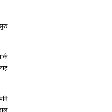
सुरु
ार्क
लाई
 पनि
नवाल