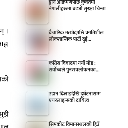
ड्रोन आक्रमणपछि कुवेतमा
नेपालीहरूमा बढ्यो सुरक्षा चिन्ता
न् ।
वैचारिक मतभेदपछि प्रगतिशील
लोकतान्त्रिक पार्टी दुई…
ाह्य
कांग्रेस विवादमा नयाँ मोड :
सर्वोच्चले पुनरावलोकनका…
ुनको
उडान ढिलाइदेखि दुर्घटनासम्म
एयरलाइन्सको दायित्व
भुडी
सिमकोट विमानस्थलको हिउँ
िशाल